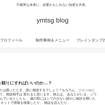
不確実な未来に、必要かもしれない知恵を共有。
ymtsg blog
プロフィール
制作事例＆メニュー
ブレインダンプ20
を頼りにすればいいのか…？
たは困ったとき、誰に相談するでしょう？もちろん、ジャンルに
て、相談相手は 変わると思います。例えば、 あなたがいま、シワ
んでいるとしたら、 歳の割にはシワの少ない誰かに秘訣を聞いた
 ネットで情報を検索したり、 雑誌を読んだり...