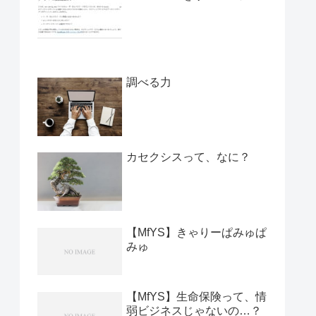
調べる力
カセクシスって、なに？
【MfYS】きゃりーぱみゅぱ
みゅ
【MfYS】生命保険って、情
弱ビジネスじゃないの…？