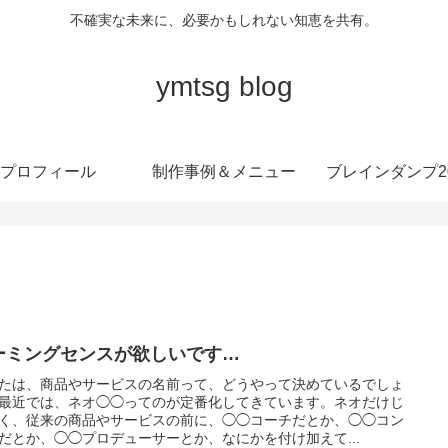
不確実な未来に、必要かもしれない知恵を共有。
ymtsg blog
プロフィール
制作事例＆メニュー
ブレインダンプ20
ーミングセンスが欲しいです…
たは、商品やサービスの名前って、どうやって決めているでしょ
最近では、ネオ◯◯ってのが定番化してきています。ネオだけじ
く、従来の商品やサービスの前に、◯◯コーチだとか、◯◯コン
だとか、◯◯プロデューサーとか、なにかを付け加えて...