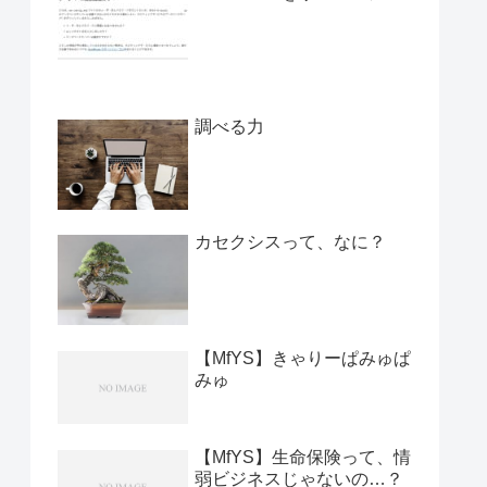
調べる力
カセクシスって、なに？
【MfYS】きゃりーぱみゅぱ
みゅ
【MfYS】生命保険って、情
弱ビジネスじゃないの…？