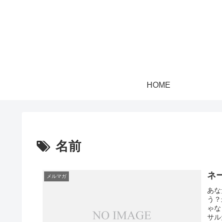
HOME
名前
ネ
メルマガ
あな
う？
ゃな
サル