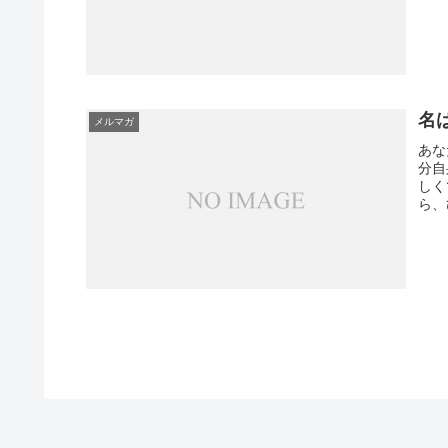
名
メルマガ
あな
分自
しく
ら、