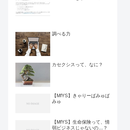
調べる力
カセクシスって、なに？
【MfYS】きゃりーぱみゅぱ
みゅ
【MfYS】生命保険って、情
弱ビジネスじゃないの…？