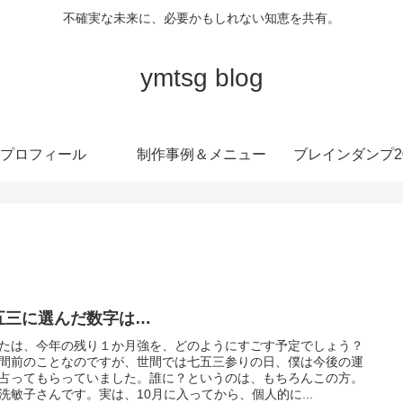
不確実な未来に、必要かもしれない知恵を共有。
ymtsg blog
プロフィール
制作事例＆メニュー
ブレインダンプ20
五三に選んだ数字は…
たは、今年の残り１か月強を、どのようにすごす予定でしょう？
間前のことなのですが、世間では七五三参りの日、僕は今後の運
占ってもらっていました。誰に？というのは、もちろんこの方。
洗敏子さんです。実は、10月に入ってから、個人的に...