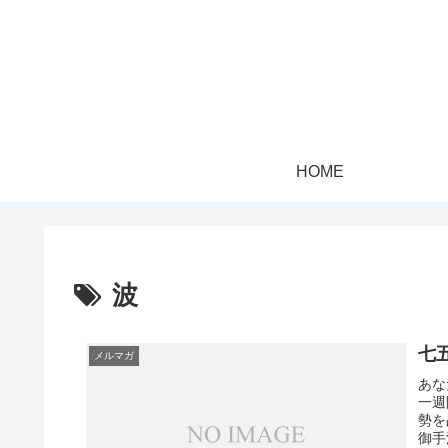
HOME
波
七
メルマガ
あな
一週
勢を
御手