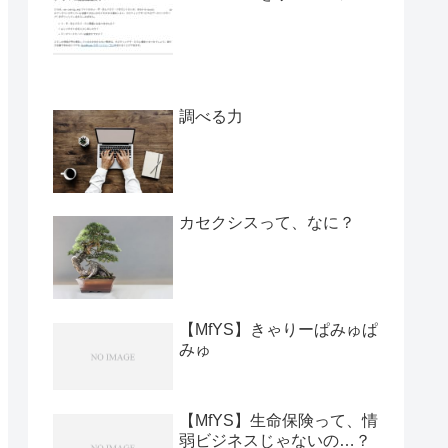
調べる力
カセクシスって、なに？
【MfYS】きゃりーぱみゅぱ
みゅ
【MfYS】生命保険って、情
弱ビジネスじゃないの…？