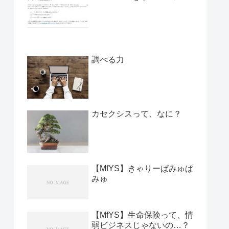
調べる力
カセクシスって、なに？
【MfYS】きゃりーぱみゅぱ
みゅ
【MfYS】生命保険って、情
弱ビジネスじゃないの…？