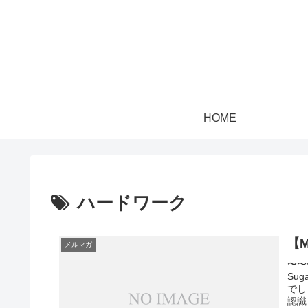
HOME
ハードワーク
【
メルマガ
〜〜
Su
でし
認識