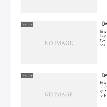
【
メルマガ
須賀
しま
たの
っ」
【
メルマガ
須賀
ノで
か？
ット