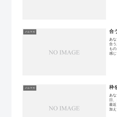
合
メルマガ
あな
合う
もの
感じ
枠
メルマガ
あな
日、
最近
加え