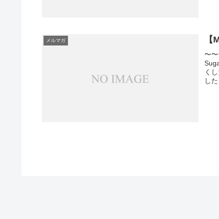
【M
メルマガ
〜〜
Su
くし
した