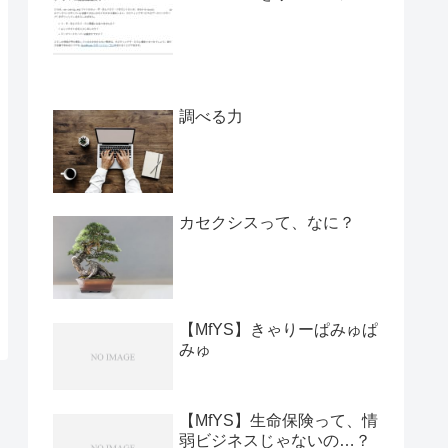
調べる力
カセクシスって、なに？
【MfYS】きゃりーぱみゅぱ
みゅ
【MfYS】生命保険って、情
弱ビジネスじゃないの…？