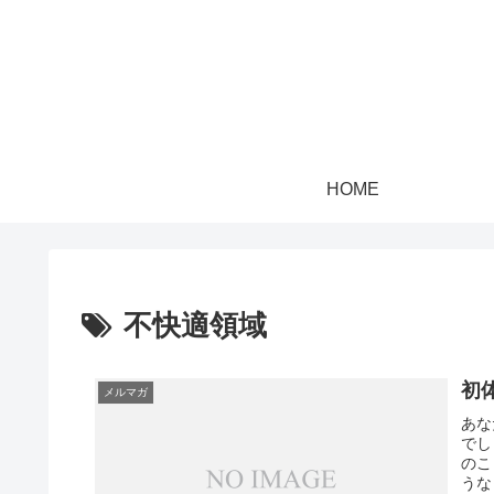
HOME
不快適領域
初
メルマガ
あな
でし
のこ
うな