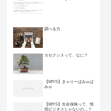
調べる力
カセクシスって、なに？
【MfYS】きゃりーぱみゅぱ
みゅ
【MfYS】生命保険って、情
弱ビジネスじゃないの…？