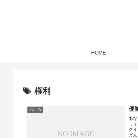
HOME
権利
優
メルマガ
あな
しょ
グイ
どん