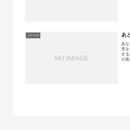
あ
メルマガ
あな
世を
する
の長