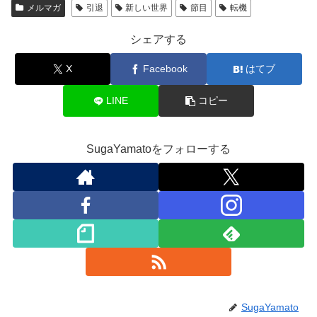
メルマガ
引退
新しい世界
節目
転機
シェアする
X
Facebook
はてブ
LINE
コピー
SugaYamatoをフォローする
SugaYamato