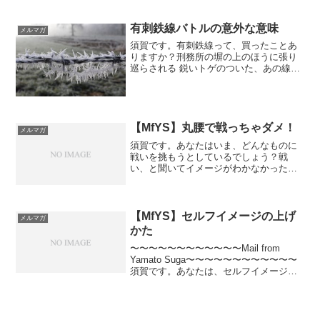
タイトルを見た瞬間、「読まない」と決
めようとしたあなたのために、今日は書
きます。ここ、けっこう重要なんです。
有刺鉄線バトルの意外な意味
メルマガ
もし、あなたが自身の夢を...
須賀です。有刺鉄線って、買ったことあ
りますか？刑務所の塀の上のほうに張り
巡らされる 鋭いトゲのついた、あの線で
す。もしかしたら、家畜を飼っていた
り、 家から離れた土地に管理地をもって
いたり、 プロレス関係者なら、自分で購
入する 経験もあるか...
【MfYS】丸腰で戦っちゃダメ！
メルマガ
須賀です。あなたはいま、どんなものに
戦いを挑もうとしているでしょう？戦
い、と聞いてイメージがわかなかった
ら、なにかに対するチャレンジでもい
い。僕は昨日、安達元一さんのセミナー
をサポートさせていただいていました。
そのセミナーでは、参加者それぞ...
【MfYS】セルフイメージの上げ
メルマガ
かた
〜〜〜〜〜〜〜〜〜〜〜〜Mail from
Yamato Suga〜〜〜〜〜〜〜〜〜〜〜〜
須賀です。あなたは、セルフイメージが
高いほうでしょうか？セルフイメージが
低い、というのは非常に厄介な状態で
す。いますぐ、上げるためのなにかをし
たほうが...