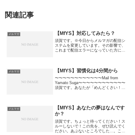
関連記事
【MfYS】対応してみたら？
メルマガ
須賀です。※今日からメルマガの配信シ
ステムを変更しています。その影響で、
これまで配信エラーになっていた方にも
自動的に配信されるようになっていま
す。このメルマガが不要な場合は、メー
ル最下部のURLから購読停止なさってく
ださい。あなたが最近断っ...
【MfYS】習慣化は4分間から
メルマガ
〜〜〜〜〜〜〜〜〜〜〜〜Mail from
Yamato Suga〜〜〜〜〜〜〜〜〜〜〜〜
須賀です。あなたが「めんどくさい！」
と感じるタスクはなんでしょうか？掃
除？ 洗濯？ 料理？事務作業？ 電話
連絡？ メールの返信？ 人と会うこ
と？なにを...
【MfYS】あなたの夢はなんです
メルマガ
か？
須賀です。ちょっと待ってください！ス
ルーしないで！この先を、ぜひ読んでく
ださい。あぶないところでした…。この