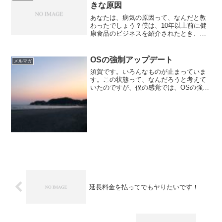
きな原因
あなたは、病気の原因って、なんだと教
わったでしょう？僕は、10年以上前に健
康食品のビジネスを紹介されたとき、病
気の原因の90％は、活性酸素だと教わり
ました。なので、活性酸素をやっつける
抗酸化物質ってのを摂取することが病気
OSの強制アップデート
メルマガ
の予防になるんだよ、...
須賀です。いろんなものが止まっていま
す。この状態って、なんだろうと考えて
いたのですが、僕の感覚では、OSの強制
アップデートがかかっている。みんなが
いったん立ち止まっているのは、強制再
起動でシャットダウンの状態で、また起
動したらスッキリ元通り...
延長料金を払ってでもヤりたいです！