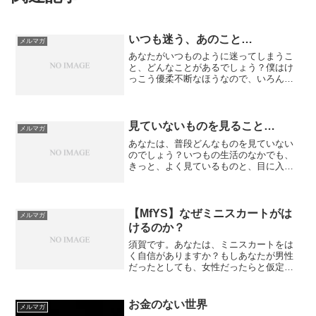
いつも迷う、あのこと…
メルマガ
あなたがいつものように迷ってしまうこ
と、どんなことがあるでしょう？僕はけ
っこう優柔不断なほうなので、いろんな
場面であれこれ迷うタイプ。レストラン
でなかなか注文が決められない、とか
ね。これって、女性からは頼りない人み
たいに見えるらしいので、モ...
見ていないものを見ること…
メルマガ
あなたは、普段どんなものを見ていない
のでしょう？いつもの生活のなかでも、
きっと、よく見ているものと、目に入っ
ていないもの、どちらもあると思いま
す。網様体賦活系と言われるやつです
ね。見ようとしているものだけが目に入
ってくる。そういう脳の作用で...
【MfYS】なぜミニスカートがは
メルマガ
けるのか？
須賀です。あなたは、ミニスカートをは
く自信がありますか？もしあなたが男性
だったとしても、女性だったらと仮定し
てイメージしてください。どうでしょ
う？これは美脚好きの僕の意見ですが、
ミニスカートは美脚を見せつけるための
お金のない世界
メルマガ
ものです。異論はあるでしょ...