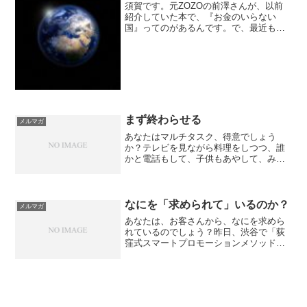
須賀です。元ZOZOの前澤さんが、以前
紹介していた本で、『お金のいらない
国』ってのがあるんです。で、最近もま
た、前澤さんがどっかのメディアでお金
のいらない世界を作るのが目標、みたい
に発言されていたそう。どんな世界なの
か？は想像が簡単ではない...
まず終わらせる
メルマガ
あなたはマルチタスク、得意でしょう
か？テレビを見ながら料理をしつつ、誰
かと電話もして、子供もあやして、みた
いな。けっこう日常の光景でしょうか？
（笑）実は僕、こういったマルチタス
ク、まったくできません。特に苦手なの
が、テレビを見ながらなにかを...
なにを「求められて」いるのか？
メルマガ
あなたは、お客さんから、なにを求めら
れているのでしょう？昨日、渋谷で「荻
窪式スマートプロモーションメソッド」
のモニター募集説明会を開催いたしまし
た。その説明会の中、「プロモーション
とはなにか？」の部分で、講師の荻窪さ
んが特に強調して話してい...