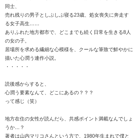
同士、
売れ残りの男子としぶしぶ寝る23歳、処女喪失に奔走す
る女子高生……
ありふれた地方都市で、どこまでも続く日常を生きる8人
の女の子。
居場所を求める繊細な心模様を、クールな筆致で鮮やかに
描いた心潤う連作小説。
・・・・・
読後感からすると、
心潤う要素なんて、どこにあるの？？？
って感じ（笑）
地方在住の女性が読んだら、共感ポイント満載なんでしょ
うか…？
著者は山内マリコさんという方で、1980年生まれで僕と