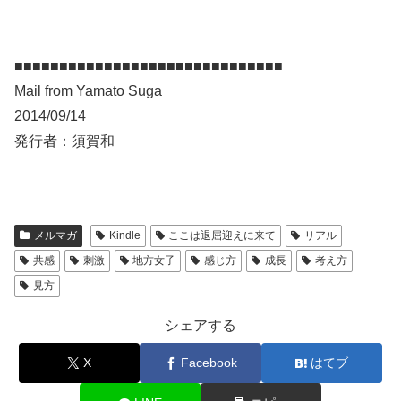
■■■■■■■■■■■■■■■■■■■■■■■■■■■■■■
Mail from Yamato Suga
2014/09/14
発行者：須賀和
メルマガ
Kindle
ここは退屈迎えに来て
リアル
共感
刺激
地方女子
感じ方
成長
考え方
見方
シェアする
X
Facebook
はてブ