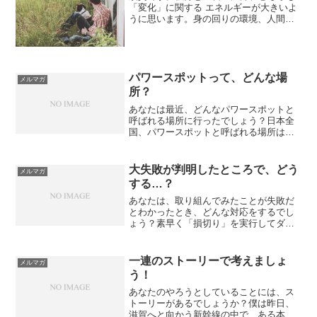
「変化」に関する エネルギーが大きいよ
うに思います。身の回りの環境、人間関
係、仕事、 いろいろな人、もの、ことに
ついて、 躊躇なく変化を受け入れていく
ことが 大事というか、そういうタイミン
グなのかも。中...
パワースポットって、どんな場
メルマガ
所？
あなたは最近、どんなパワースポットと
呼ばれる場所に行ったでしょう？日本全
国、パワースポットと呼ばれる場所はた
くさんあります。僕の印象では、神社に
関連したところが多いんじゃないかと思
います。神社の建つ場所が、もともと特
大失敗が判明したところで、どう
メルマガ
別な場所だってとこもある...
する…？
あなたは、取り組んでみたことが失敗だ
とわかったとき、どんな対応をするでし
ょう？素早く「損切り」を実行してダメ
ージを最小限に抑えますか？それとも、
最初の自分の決断を「良いものだ」と思
い込んで、なかなか損切りできずに引き
一連のストーリーで考えましょ
メルマガ
ずるタイプでしょうか？は...
う！
あなたのやろうとしていることには、ス
トーリーがあるでしょうか？僕は昨日、
滋賀へと向かう新幹線の中で、ある本を