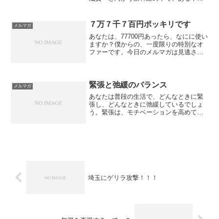
読んでいました。これ↓『ストーリーとし
ての競争戦略』 以前から読んでいた本
で、途中で読むのが止まっちゃっていた
７万７千７百円ポッキリです
メルマガ
んですけど、戦略に関し...
あなたは、77700円あったら、なにに使い
ますか？僕からの、一度限りの特別なオ
ファーです。今日のメルマガは見逃さな
いでおいてください。一言で言うと、
77700円で、あなたの望みを叶えます。な
ぜそんなことをするのか？理由はひと
つ。今日、このメ...
緊張と弛緩のバランス
メルマガ
あなたは普段の生活で、どんなときに緊
張し、どんなときに弛緩しているでしょ
う。緊張は、モチベーションを高めて、
やる気を出して、テンションを上げて、
なにかに取り組んでいるとき。弛緩は、
リラックスして、身体の力を抜いて、ほ
っとひと息ついて、休んで...
埼玉にゲリラ攻撃！！！