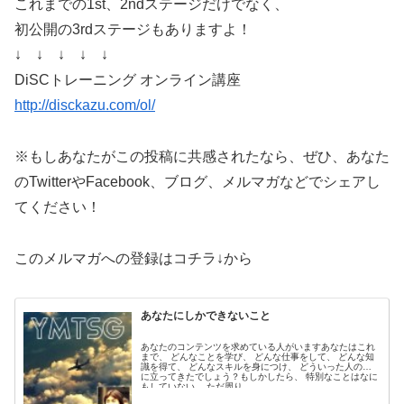
これまでの1st、2ndステージだけでなく、
初公開の3rdステージもありますよ！
↓ ↓ ↓ ↓ ↓
DiSCトレーニング オンライン講座
http://disckazu.com/ol/
※もしあなたがこの投稿に共感されたなら、ぜひ、あなた
のTwitterやFacebook、ブログ、メルマガなどでシェアし
てください！
このメルマガへの登録はコチラ↓から
あなたにしかできないこと
あなたのコンテンツを求めている人がいますあなたはこれ
まで、 どんなことを学び、 どんな仕事をして、 どんな知
識を得て、 どんなスキルを身につけ、 どういった人の役
に立ってきたでしょう？もしかしたら、 特別なことはなに
もしていない、 ただ周り...