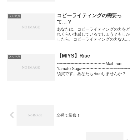
る方から大量の本を送っていただいてい
て、それがまだまだ消化できていないの
ですが…(^_^;)しか...
コピーライティングの需要っ
メルマガ
て…？
あなたは、コピーライティングの力をど
れくらい体感しているでしょう？もしか
したら、コピーライティングの力なん
て、感じたことがない、と思われるかも
しれません。だけど、どんな人でも、コ
ピーに影響を受けています。これは間違
【MfYS】Rise
メルマガ
いない。コピーは人の行動に...
〜〜〜〜〜〜〜〜〜〜〜〜Mail from
Yamato Suga〜〜〜〜〜〜〜〜〜〜〜〜
須賀です。あなたもRiseしませんか？僕
は昨日、TSUTAYAで借りた『ダークナイ
ト・ライジング』を、移動中に鑑賞して
いました。この映画は、クリストフ...
全裸で勝負！