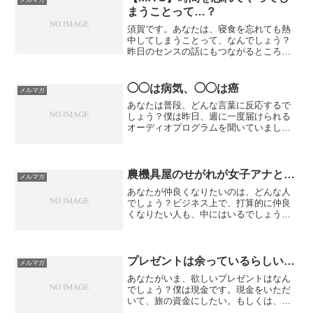
まうことって…？
須賀です。あなたは、寝食を忘れても熱
中してしまうことって、なんでしょう？
昨日のセンスの話にもつながるところだ
と思うんですけど、それに関わること
を、インプットする、調べる、作業す
る、などで時間を忘れて没頭できるなに
◯◯は病気、◯◯は癌
メルマガ
か。そういう感覚があると、自...
あなたは普段、どんな言葉に反応するで
しょう？僕は昨日、週に一度届けられる
オーディオプログラムを聞いていまし
た。そこで、こんな言葉があったんで
す。今日のメルマガタイトルで伏せ字に
したところですが、◯◯は病気、◯◯は
癌というもの。この◯◯、それ...
農機具屋のせがれが女子アナと…
メルマガ
あなたが仲良くなりたいのは、どんな人
でしょう？ビジネス上で、打算的に仲良
くなりたい人も、中にはいるでしょう。
通っているアソコのお姉ちゃんでしょう
か？それとも、行きつけのカフェのイケ
メン店員でしょうか？誰でもかまいませ
んが、お近づきになる方法...
プレゼントは余っているらしい…
メルマガ
あなたがいま、欲しいプレゼントはなん
でしょう？僕は現金です。現金をいただ
いて、旅の資金にしたい。もしくは、本
がいいですね。と言いつつ、先日、とあ