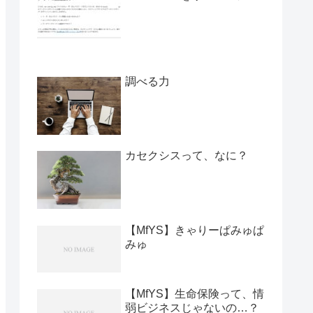
調べる力
カセクシスって、なに？
【MfYS】きゃりーぱみゅぱ
みゅ
【MfYS】生命保険って、情
弱ビジネスじゃないの…？