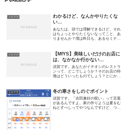
わかるけど、なんかやりたくな
メルマガ
い…
あなたは、頭では理解できるけど、それ
はちょっとやりたくないなってこと、あ
りませんか？僕は昨日も、あるセミナー
のサポートをしていたのですが、その内
容を振り返ってみると、全編を通して、
わかりやすく理解できて、納得できる。
【MfYS】美味しいだけのお店に
メルマガ
ですが、僕もそうなんです...
は、なかなか行かない…
須賀です。あなたがイチオシのレストラ
ンって、どこでしょうか？そのお店の特
徴はどういったものでしょう？とにかく
美味しい？CP（コストパフォーマンス）
が高い？デカ盛りが自慢？ゆったりすご
せる？非日常が体験できる？ロマンチッ
冬の寒さをしのぐポイント
メルマガ
クな気分になれる？ワイ...
須賀です。「吉田兼好の呪い」って言葉
があるんですよ。家の作りようは夏をむ
ねとすべしってやつなんですけど、つま
り、家は夏の暑さに合わせて作れってこ
と。夏に涼しい家を作るのが良い、とい
うことのようで。この呪いが届いてない
北海道では、冬に寒くない...