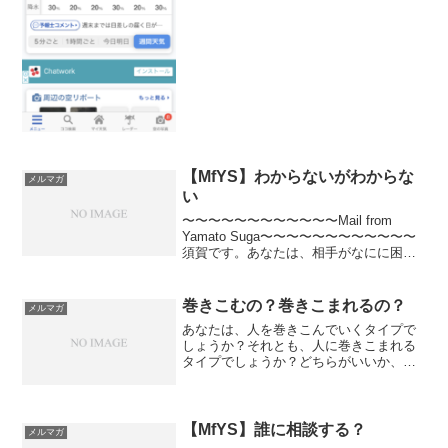
【MfYS】わからないがわからな
メルマガ
い
〜〜〜〜〜〜〜〜〜〜〜〜Mail from
Yamato Suga〜〜〜〜〜〜〜〜〜〜〜〜
須賀です。あなたは、相手がなにに困っ
ているのかがまったく理解できなかった
経験はありませんか？なぜ困っているの
かがわからない。なぜ悩んでいるのかが
巻きこむの？巻きこまれるの？
メルマガ
わから...
あなたは、人を巻きこんでいくタイプで
しょうか？それとも、人に巻きこまれる
タイプでしょうか？どちらがいいか、悪
いか、という話は置いておきますが、な
にかを起こしたいと思ったら、巻きこむ
側にいたほうがいいですよね？仕掛けら
れる側ではなく、仕掛ける...
【MfYS】誰に相談する？
メルマガ