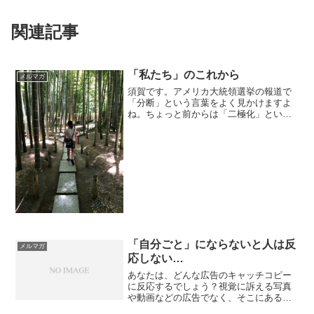
関連記事
「私たち」のこれから
メルマガ
須賀です。アメリカ大統領選挙の報道で
「分断」という言葉をよく見かけますよ
ね。ちょっと前からは「二極化」という
言葉を目にします。そして、「多様性」
はますます一般的になってきています。
LGBTQって、どんどん増えていく印象が
ありますが、多様性と...
「自分ごと」にならないと人は反
メルマガ
応しない…
あなたは、どんな広告のキャッチコピー
に反応するでしょう？視覚に訴える写真
や動画などの広告でなく、そこにある、
どんなコピーに反応するか？テレビやネ