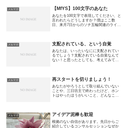
ット、新聞、街中の看板とか、ちょっと
意識してみてほしいのですが、きっと、
【MfYS】100文字のあなた
メルマガ
あなたが反応してしまうも...
あなたを100文字で表現してください、と
言われたらどうしますか？僕はここ数
日、来月7日からのソチ五輪関連のライタ
ーの仕事が入っています。その中に、
「◯◯ってどんな種目？」という項目が
あるんです。例えば、「スキージャンプ
ってどんな種目？」につ...
支配されている、という自覚
メルマガ
あなたは、いったいなにに支配されてい
るでしょう？支配されている自覚なんて
ない！と思ったとしても、考えてみてく
ださい。支配されているとしたら、なに
があなたを支配しているのか？なんだと
思います？ここ数日、僕はこの答えに、
確信をおぼえています。そ...
再スタートを切りましょう！
メルマガ
あなたがやろうとして取り組んでいない
ことや、三日坊主で終わったけど、ホン
トはやったほうがいいこと、どんなこと
があるでしょう？昨日は、井口さんのプ
ログラム、「パワーノマドアカデミー」
の、卒業セミナー&パーティーでした。こ
の「パワーノマドアカデ...
アイデア泥棒も歓迎
メルマガ
根拠のない自信があります。先日からご
紹介しているコンサルセッションなぜか