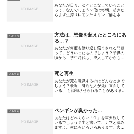
あなたが日々、淡々とこなしていること
って、なんでしょう？僕は毎朝、起きた
らまず生搾りレモン汁＆リンゴ酢を水で
割ったのを飲み、ネティポットで鼻うが
いをしてから、オイルプリングをしつつ
毎日の音声教材を聞き、それが終わった
ら歯を磨きます。ここまで...
方法は、想像を超えたところにあ
メルマガ
る…？
あなたが何度も繰り返し悩まされる問題
って、どういったものでしょう？子供の
頃から、学生時代も、成人してからも、
さらに、いまだに、同じような問題に悩
まされる…そういう経験、ありません
か？僕の場合、同じような問題、という
死と再生
メルマガ
か、目標設定と達成ができな...
あなたが死を意識するのはどんなときで
しょう？最近、身近な人が死に直面して
いる、 と認識させられることがありまし
た。幸い、と言っていいのかはまだわか
りませんが、 すぐすぐの死はなさそう
で、ほっと一息、という 感じではありま
す。こういうとき、自...
ペンギンが臭かった…
メルマガ
あなたはどれくらい「生」を重要視して
いるでしょう？生と書いて、ナマと読み
ますよ。生にもいろいろあります。火を
通さないのもそうだし、直接的ってこと