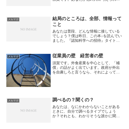
「本質的な価値」って、なんでしょう
か？昨日の【まずは基本】 の内容を、友
人の山並良王さんがご自身のメルマガで
一部引...
結局のところは、全部、情報って
メルマガ
こと
あなたは普段、どんな情報に接している
でしょう？僕は昨日、この本↓を読んでい
ました。『認知科学への招待』タイトル
には招待って書いてあるんですけど、
「ホントに招待されているのか？」と疑
うほどに、内容が難しかった…ところど
従業員の壁 経営者の壁
メルマガ
ころ数式が出てきたりして...
須賀です。外食産業を中心として、「補
償」の話がよく出ています。政府が外出
を自粛しろと言うなら、それによって客
足の減る飲食店への補償もセットで打ち
出せ、的な。これはこれとしてあると思
います。で、各国で補償の対策は違っ
て、日本は不充分じゃないか...
調べるの？聞くの？
メルマガ
あなたは、なにかわからないことがある
ときに、自分で調べるタイプでしょう
か？それとも、わかりそうな誰かに聞く
タイプでしょうか？どっちがいいか悪い
かという話ではなくで、はっきり２つに