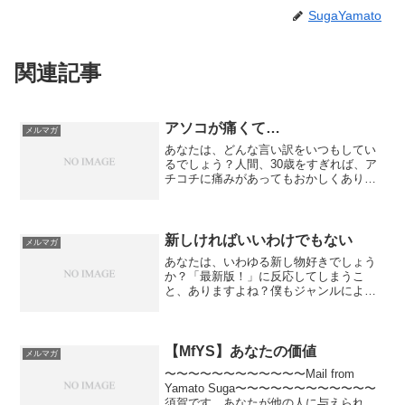
SugaYamato
関連記事
アソコが痛くて…
メルマガ
あなたは、どんな言い訳をいつもしてい
るでしょう？人間、30歳をすぎれば、ア
チコチに痛みがあってもおかしくありま
せん。一回のプレイでアソコが痛くな
る…そんなことも、あるかもしれませ
ん。それでも、ヤッていかなくてはなり
ません。男たるもの、「ここ...
新しければいいわけでもない
メルマガ
あなたは、いわゆる新し物好きでしょう
か？「最新版！」に反応してしまうこ
と、ありますよね？僕もジャンルによっ
ては、新しいものが出ると、すごく気に
なります。この秋にはまたきっと、
iPhoneの新バージョンが出ると思います
が、スペックがどう変わる...
【MfYS】あなたの価値
メルマガ
〜〜〜〜〜〜〜〜〜〜〜〜Mail from
Yamato Suga〜〜〜〜〜〜〜〜〜〜〜〜
須賀です。あなたが他の人に与えられる