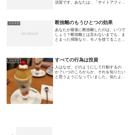
須賀です。あなたは、「サイトアフィ
リ」と聞いてどんなイメージを持つでし
ょうか？僕は昨日、今日と都内でサイト
アフィリのセミナーをサポートしていま
す。講師...
断捨離のもうひとつの効果
メルマガ
あなたが最後に断捨離したのは、いつで
しょう？断捨離とは言わないまでも、ま
とまった掃除なり、モノを捨てること、
定期的にあったほうがいいですよね？僕
も昨日、部屋の一部にあるファイルを捨
てようと、重い腰を上げました。（掃除
好きじゃない…）で、８、...
すべての行為は投資
メルマガ
人はなぜ、どのようにして行動するの
か？いつのころからか、それを知りたい
と思うようになっていました。似たよう
な場面に立ったとき、僕はこういう選択
をするけど、他の人はまったく違う選択
をする。みんながみんな、合理的と思え
るような選択をしないのはな...