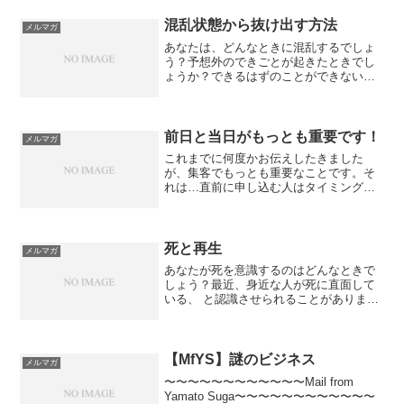
混乱状態から抜け出す方法
メルマガ
あなたは、どんなときに混乱するでしょ
う？予想外のできごとが起きたときでし
ょうか？できるはずのことができないと
きでしょうか？それとも、やるべきこと
が山積みのときでしょうか？僕はいま、
これらのMIXで混乱状態です。「い
ー！！！」ってなります。あ...
前日と当日がもっとも重要です！
メルマガ
これまでに何度かお伝えしたきました
が、集客でもっとも重要なことです。そ
れは…直前に申し込む人はタイミングが
いい！ということ。ってことは、つま
り、集客がイマイチだから…とかいう理
由で、セミナーや勉強会の開催を延期、
中止とかしちゃいけないんです...
死と再生
メルマガ
あなたが死を意識するのはどんなときで
しょう？最近、身近な人が死に直面して
いる、 と認識させられることがありまし
た。幸い、と言っていいのかはまだわか
りませんが、 すぐすぐの死はなさそう
で、ほっと一息、という 感じではありま
す。こういうとき、自...
【MfYS】謎のビジネス
メルマガ
〜〜〜〜〜〜〜〜〜〜〜〜Mail from
Yamato Suga〜〜〜〜〜〜〜〜〜〜〜〜